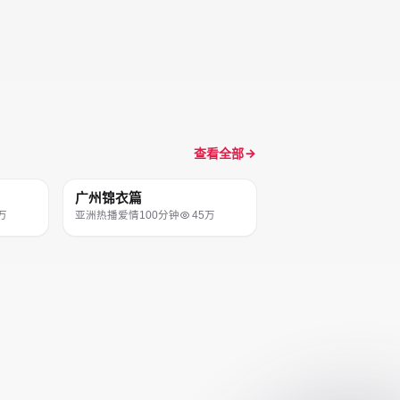
查看全部
广州锦衣篇
7.4
7.2
万
45万
亚洲热播
爱情
100分钟