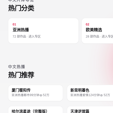
热门分类
01
02
亚洲热播
欧美精选
72
部作品 · 进入专区
28
部作品 · 进入专
中文热播
热门推荐
厦门暖阳传
新昆明暮色
8.6
52万
52万
亚洲热播
都市
99分钟
亚洲热播
爱情
124分钟
哈尔滨星途（完整版）
天津逆旅篇
9.2