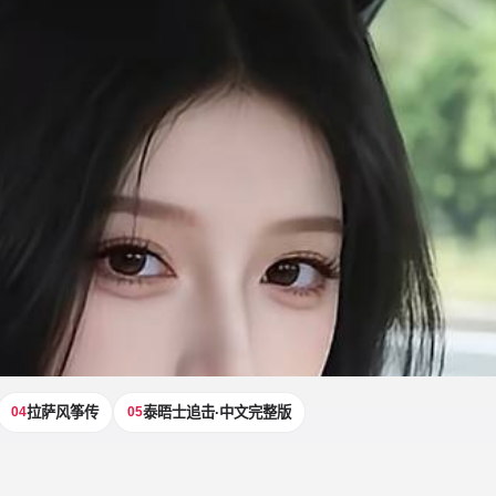
拉萨风筝传
泰晤士追击·中文完整版
04
05