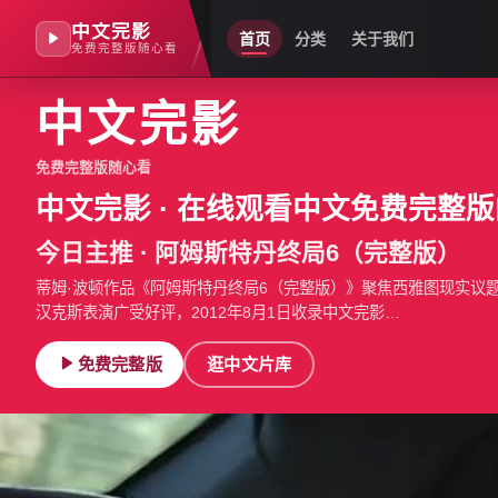
中文完影
首页
分类
关于我们
免费完整版随心看
中文完影
免费完整版随心看
中文完影
·
在线观看中文免费完整版
今日主推 ·
阿姆斯特丹终局6（完整版）
蒂姆·波顿作品《阿姆斯特丹终局6（完整版）》聚焦西雅图现实议
汉克斯表演广受好评，2012年8月1日收录中文完影…
免费完整版
逛中文片库