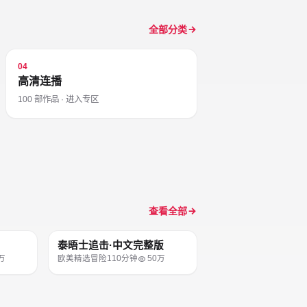
全部分类
04
高清连播
100
部作品 · 进入专区
查看全部
泰晤士追击·中文完整版
8.3
9.0
万
50万
欧美精选
冒险
110分钟